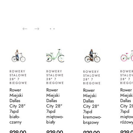
ROWERY
ROWERY
ROWE
ROWERY
STALOWE
STALOWE
STALO
STALOWE
28" 7
28" 7
28" 7
28" 7
BIEGOWE
BIEGOWE
BIEGO
BIEGOWE
Rower
Rower
Rower
Rower
Miejski
Miejski
Miejsk
Miejski
Dallas
Dallas
Dallas
Dallas
City 28"
City 28"
City 2
City 28"
7spd
7spd
7spd
7spd
biało-
miętowo-
miętow
kremowo-
czarny
biały
różow
brązowy
929.00
929.00
929.
929.00