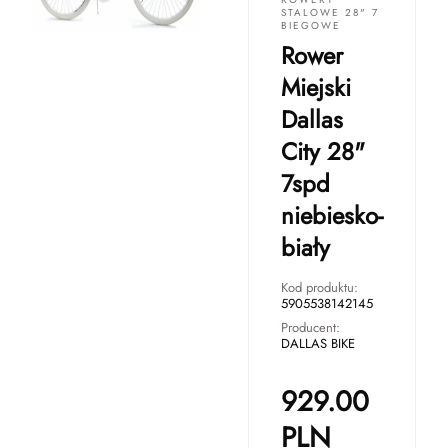
STALOWE 28" 7
BIEGOWE
Rower
Miejski
Dallas
City 28"
7spd
niebiesko-
biały
Kod produktu:
5905538142145
Producent:
DALLAS BIKE
929.00
PLN