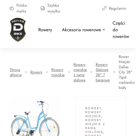
Polska
Szybka
Regulamin
marka
wysyłka
Części
Rowery
Akcesoria rowerowe
do
rowerów
Rower
Miejski
Rowery
Rowery
Dallas
Strona
Rowery
miejskie
Stalowe
Rowery
City 28"
główna
miejskie
z ramą
28" 7
7spd
stalową
biegowe
niebiesko-
biały
ROWERY
,
ROWERY
MIEJSKIE
,
ROWERY
MIEJSKIE Z
RAMĄ
STALOWĄ
,
ROWERY