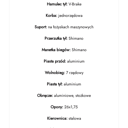
Hamulec tył:
V-Brake
Korba:
jednorzędowa
Suport:
na łożyskach maszynowych
Przerzutka tył:
Shimano
Manetka biegów:
Shimano
Piasta przód:
aluminium
Wolnobieg:
7 rzędowy
Piasta tył:
aluminium
Obręcze:
aluminiowe, stożkowe
Opony:
26x1,75
Kierownica:
stalowa