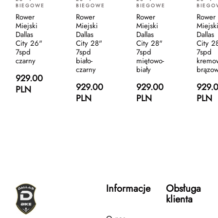
BIEGOWE
BIEGOWE
BIEGOWE
BIEGO
Rower
Rower
Rower
Rower
Miejski
Miejski
Miejski
Miejsk
Dallas
Dallas
Dallas
Dallas
City 26"
City 28"
City 28"
City 2
7spd
7spd
7spd
7spd
czarny
biało-
miętowo-
kremo
czarny
biały
brązo
929.00
929.00
929.00
929.
PLN
PLN
PLN
PLN
Informacje
Obsługa
klienta