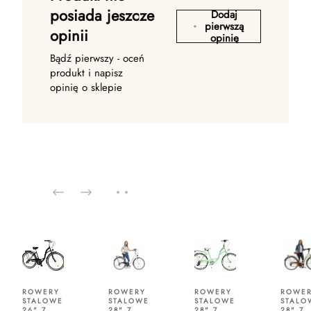
posiada jeszcze
Dodaj
pierwszą
opinii
opinię
Bądź pierwszy - oceń
produkt i napisz
opinię o sklepie
ROWERY
ROWERY
ROWERY
ROWE
STALOWE
STALOWE
STALOWE
STALO
26" 7
28" 7
28" 7
28" 7