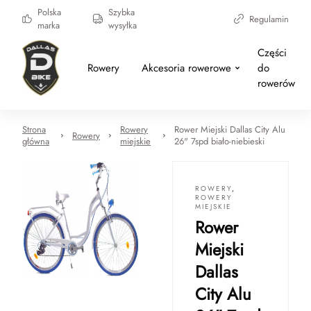
Polska
Szybka
Regulamin
marka
wysyłka
Części
Rowery
Akcesoria rowerowe
do
rowerów
Strona
Rowery
Rower Miejski Dallas City Alu
Rowery
główna
miejskie
26" 7spd biało-niebieski
ROWERY
,
ROWERY
MIEJSKIE
Rower
Miejski
Dallas
City Alu