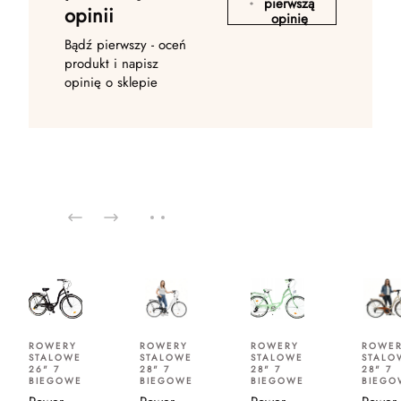
pierwszą
opinii
opinię
Bądź pierwszy - oceń
produkt i napisz
opinię o sklepie
ROWERY
ROWERY
ROWERY
ROWE
STALOWE
STALOWE
STALOWE
STALO
26" 7
28" 7
28" 7
28" 7
BIEGOWE
BIEGOWE
BIEGOWE
BIEGO