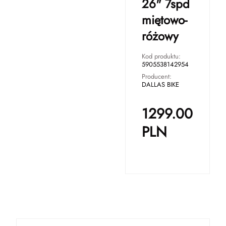
26" 7spd
miętowo-
różowy
Kod produktu:
5905538142954
Producent:
DALLAS BIKE
1299.00
PLN