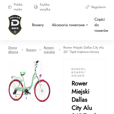
Polska
Szybka
Regulamin
marka
wysyłka
Części
Rowery
Akcesoria rowerowe
do
rowerów
Strona
Rowery
Rower Miejski Dallas City Alu
Rowery
główna
miejskie
26" 7spd miętowo-różowy
ROWERY
,
ROWERY
MIEJSKIE
Rower
Miejski
Dallas
City Alu