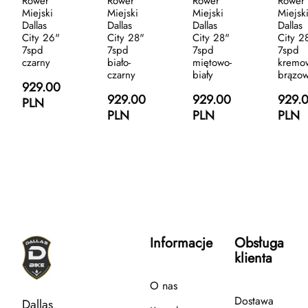
Rower
Rower
Rower
Rower
Miejski
Miejski
Miejski
Miejsk
Dallas
Dallas
Dallas
Dallas
City 26"
City 28"
City 28"
City 2
7spd
7spd
7spd
7spd
czarny
biało-
miętowo-
kremo
czarny
biały
brązo
929.00
929.00
929.00
929.
PLN
PLN
PLN
PLN
Informacje
Obsługa
klienta
O nas
Dostawa
Dallas