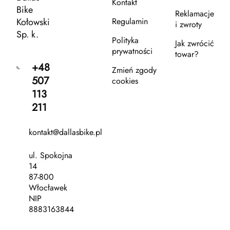
Kontakt
Bike
Reklamacje
Kołowski
Regulamin
i zwroty
Sp. k.
Polityka
Jak zwrócić
prywatności
towar?
+48
Zmień zgody
507
cookies
113
211
kontakt@dallasbike.pl
ul. Spokojna
14
87-800
Włocławek
NIP
8883163844