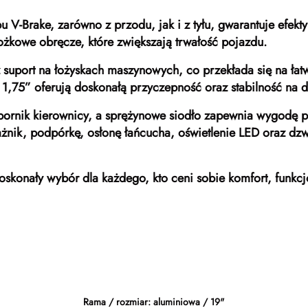
V-Brake, zarówno z przodu, jak i z tyłu, gwarantuje efekt
ożkowe obręcze, które zwiększają trwałość pojazdu.
suport na łożyskach maszynowych, co przekłada się na ła
 1,75” oferują doskonałą przyczepność oraz stabilność na d
spornik kierownicy, a sprężynowe siodło zapewnia wygodę 
ażnik, podpórkę, osłonę łańcucha, oświetlenie LED oraz d
doskonały wybór dla każdego, kto ceni sobie komfort, funk
Rama / rozmiar: aluminiowa / 19"