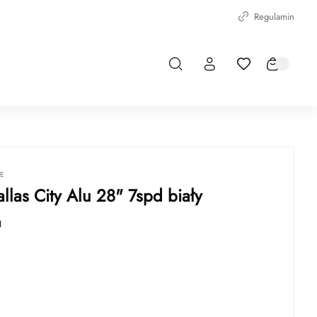
Regulamin
IE
llas City Alu 28" 7spd biały
1