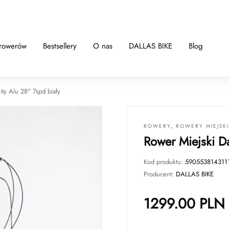
 rowerów
Bestsellery
O nas
DALLAS BIKE
Blog
ity Alu 28" 7spd biały
ROWERY
,
ROWERY MIEJSK
Rower Miejski Da
Kod produktu:
590553814311
Producent:
DALLAS BIKE
1299.00
PLN