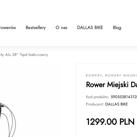
 rowerów
Bestsellery
O nas
DALLAS BIKE
Blog
ity Alu 28" 7spd biało-czarny
ROWERY
,
ROWERY MIEJSK
Rower Miejski Da
Kod produktu:
590553814312
Producent:
DALLAS BIKE
1299.00
PLN