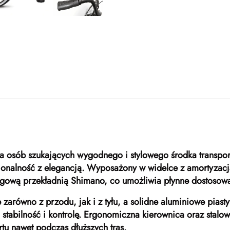
la osób szukających wygodnego i stylowego środka transpor
cjonalność z elegancją. Wyposażony w widelce z amortyzac
biegową przekładnią Shimano, co umożliwia płynne dostoso
arówno z przodu, jak i z tyłu, a solidne aluminiowe piast
tabilność i kontrolę. Ergonomiczna kierownica oraz stalo
tu nawet podczas dłuższych tras.