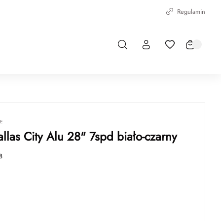
Regulamin
IE
llas City Alu 28" 7spd biało-czarny
8