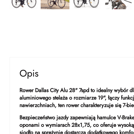
Opis
Rower Dallas City Alu 28" 7spd to idealny wybór d
aluminiowego stelaża o rozmiarze 19", łączy funk
nawierzchniach, ten rower charakteryzuje się 7-
Bezpieczeństwo jazdy zapewniają hamulce V-Brake z
oponami o wymiarach 28x1,75, co oferuje wysoką s
siodło na sprężynie dostarcza dodatkowego komfor