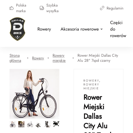
Polska
Szybka
Regulamin
marka
wysyłka
Części
Rowery
Akcesoria rowerowe
do
rowerów
Strona
Rowery
Rower Miejski Dallas City
Rowery
główna
miejskie
Alu 28" 7spd czarny
ROWERY
,
ROWERY
MIEJSKIE
Rower
Miejski
Dallas
City Alu