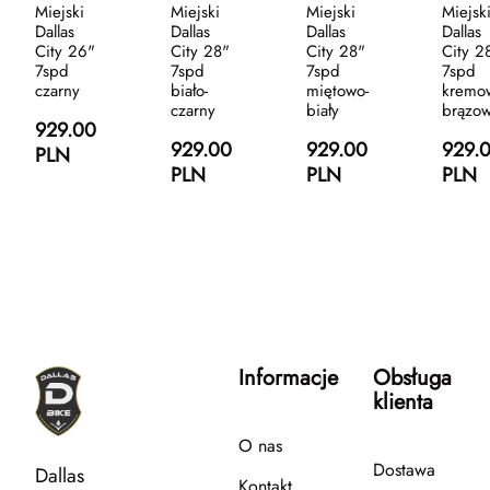
Miejski
Miejski
Miejski
Miejsk
Dallas
Dallas
Dallas
Dallas
City 26"
City 28"
City 28"
City 2
7spd
7spd
7spd
7spd
czarny
biało-
miętowo-
kremo
czarny
biały
brązo
929.00
929.00
929.00
929.
PLN
PLN
PLN
PLN
Informacje
Obsługa
klienta
O nas
Dostawa
Dallas
Kontakt