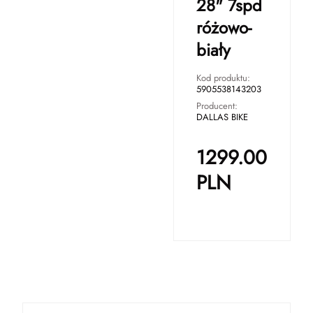
28" 7spd
różowo-
biały
Kod produktu:
5905538143203
Producent:
DALLAS BIKE
1299.00
PLN