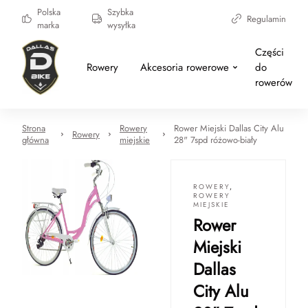
Polska
Szybka
Regulamin
marka
wysyłka
Części
Rowery
Akcesoria rowerowe
do
rowerów
Strona
Rowery
Rower Miejski Dallas City Alu
Rowery
główna
miejskie
28" 7spd różowo-biały
ROWERY
,
ROWERY
MIEJSKIE
Rower
Miejski
Dallas
City Alu