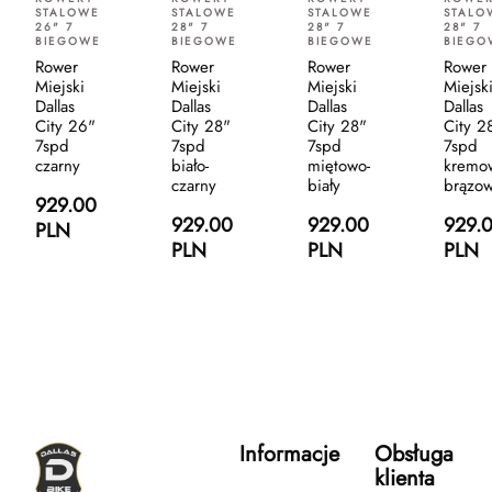
STALOWE
STALOWE
STALOWE
STALO
26" 7
28" 7
28" 7
28" 7
BIEGOWE
BIEGOWE
BIEGOWE
BIEGO
Rower
Rower
Rower
Rower
Miejski
Miejski
Miejski
Miejsk
Dallas
Dallas
Dallas
Dallas
City 26"
City 28"
City 28"
City 2
7spd
7spd
7spd
7spd
czarny
biało-
miętowo-
kremo
czarny
biały
brązo
929.00
929.00
929.00
929.
PLN
PLN
PLN
PLN
Informacje
Obsługa
klienta