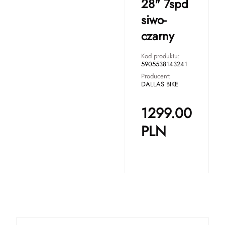
28" 7spd
siwo-
czarny
Kod produktu:
5905538143241
Producent:
DALLAS BIKE
1299.00
PLN