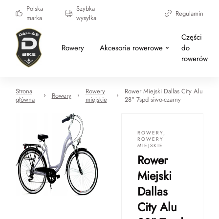
Polska
Szybka
Regulamin
marka
wysyłka
Części
Rowery
Akcesoria rowerowe
do
rowerów
Strona
Rowery
Rower Miejski Dallas City Alu
Rowery
główna
miejskie
28" 7spd siwo-czarny
ROWERY
,
ROWERY
MIEJSKIE
Rower
Miejski
Dallas
City Alu