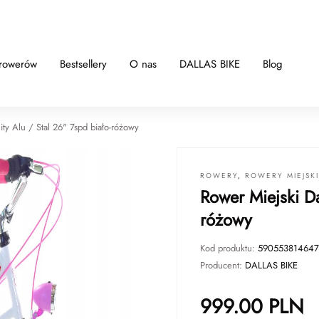
 rowerów
Bestsellery
O nas
DALLAS BIKE
Blog
ity Alu / Stal 26" 7spd biało-różowy
ROWERY
,
ROWERY MIEJSK
Rower Miejski Da
różowy
Kod produktu:
590553814647
Producent:
DALLAS BIKE
999.00
PLN