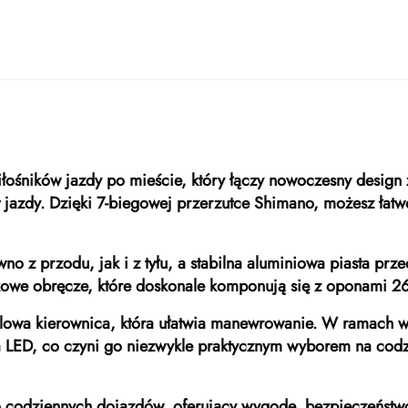
miłośników jazdy po mieście, który łączy nowoczesny desig
rt jazdy. Dzięki 7-biegowej przerzutce Shimano, możesz ł
 z przodu, jak i z tyłu, a stabilna aluminiowa piasta prze
kowe obręcze, które doskonale komponują się z oponami 26
talowa kierownica, która ułatwia manewrowanie. W ramach w
ia LED, co czyni go niezwykle praktycznym wyborem na cod
o codziennych dojazdów, oferujący wygodę, bezpieczeństwo i