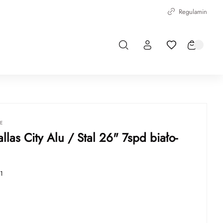
Regulamin
IE
llas City Alu / Stal 26" 7spd biało-
1