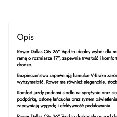
Opis
Rower Dallas City 26" 7spd to idealny wybór dla 
ramę o rozmiarze 17”, zapewnia trwałość i komfo
drodze.
Bezpieczeństwo zapewniają hamulce V-Brake zarówno
wytrzymałość. Rower ma również eleganckie, stoż
Komfort jazdy podnosi siodło na sprężynie oraz s
podpórkę, osłonę łańcucha oraz system oświetlen
zapewniają wygodę i efektywność pedałowania.
Rower Dallas City 26" 7spd to doskonały pojazd d