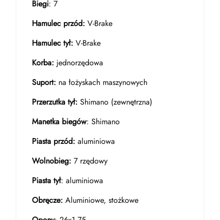
Biegi
: 7
Hamulec przód:
V-Brake
Hamulec tył:
V-Brake
Korba:
jednorzędowa
Suport:
na łożyskach maszynowych
Przerzutka tył:
Shimano (zewnętrzna)
Manetka biegów
: Shimano
Piasta przód:
aluminiowa
Wolnobieg:
7 rzędowy
Piasta tył
: aluminiowa
Obręcze:
Aluminiowe, stożkowe
Opony
: 26x1,75