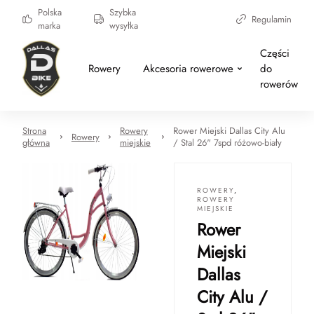
Polska
Szybka
Regulamin
marka
wysyłka
Części
Rowery
Akcesoria rowerowe
do
rowerów
Strona
Rowery
Rower Miejski Dallas City Alu
Rowery
główna
miejskie
/ Stal 26" 7spd różowo-biały
ROWERY
,
ROWERY
MIEJSKIE
Rower
Miejski
Dallas
City Alu /