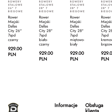
ROWERY
ROWERY
ROWERY
ROWE
STALOWE
STALOWE
STALOWE
STALO
26" 7
28" 7
28" 7
28" 7
BIEGOWE
BIEGOWE
BIEGOWE
BIEGO
Rower
Rower
Rower
Rower
Miejski
Miejski
Miejski
Miejsk
Dallas
Dallas
Dallas
Dallas
City 26"
City 28"
City 28"
City 2
7spd
7spd
7spd
7spd
czarny
biało-
miętowo-
kremo
czarny
biały
brązo
929.00
929.00
929.00
929.
PLN
PLN
PLN
PLN
Informacje
Obsługa
klienta