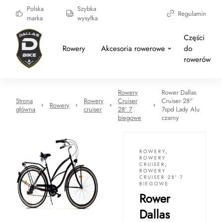
Polska
Szybka
Regulamin
marka
wysyłka
Części
Rowery
Akcesoria rowerowe
do
rowerów
Rowery
Rower Dallas
Strona
Rowery
Cruiser
Cruiser 28"
Rowery
główna
cruiser
28' 7
7spd Lady Alu
biegowe
czarny
ROWERY
,
ROWERY
CRUISER
,
ROWERY
CRUISER 28' 7
BIEGOWE
Rower
Dallas