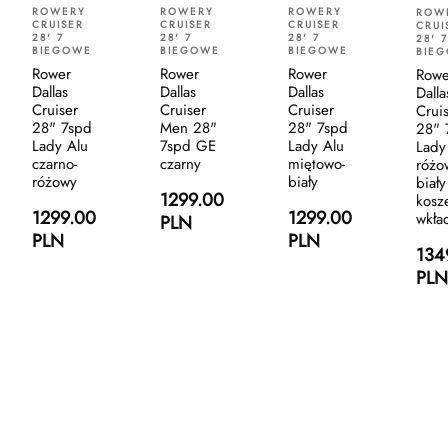
ROWERY
ROWERY
ROWERY
ROW
CRUISER
CRUISER
CRUISER
CRUI
28' 7
28' 7
28' 7
28' 7
BIEGOWE
BIEGOWE
BIEGOWE
BIE
Rower
Rower
Rower
Rowe
Dallas
Dallas
Dallas
Dalla
Cruiser
Cruiser
Cruiser
Crui
28" 7spd
Men 28"
28" 7spd
28" 
Lady Alu
7spd GE
Lady Alu
Lady
czarno-
czarny
miętowo-
różo
różowy
biały
biały
1299.00
kosz
1299.00
1299.00
wkła
PLN
PLN
PLN
134
PLN