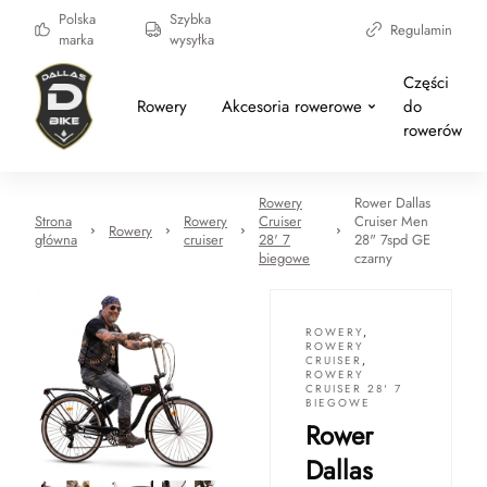
Polska
Szybka
Regulamin
marka
wysyłka
Części
Rowery
Akcesoria rowerowe
do
rowerów
Rowery
Rower Dallas
Strona
Rowery
Cruiser
Cruiser Men
Rowery
główna
cruiser
28' 7
28" 7spd GE
biegowe
czarny
ROWERY
,
ROWERY
CRUISER
,
ROWERY
CRUISER 28' 7
BIEGOWE
Rower
Dallas