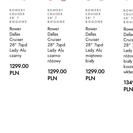
ROWERY
ROWERY
ROWERY
ROW
CRUISER
CRUISER
CRUISER
CRUI
28' 7
28' 7
28' 7
28' 7
BIEGOWE
BIEGOWE
BIEGOWE
BIE
Rower
Rower
Rower
Rowe
Dallas
Dallas
Dallas
Dalla
Cruiser
Cruiser
Cruiser
Crui
28" 7spd
28" 7spd
28" 7spd
28" 
Lady Alu
Lady Alu
Lady Alu
Lady
czarny
czarno-
miętowo-
różo
różowy
biały
biały
1299.00
kosz
1299.00
1299.00
wkła
PLN
PLN
PLN
134
PLN