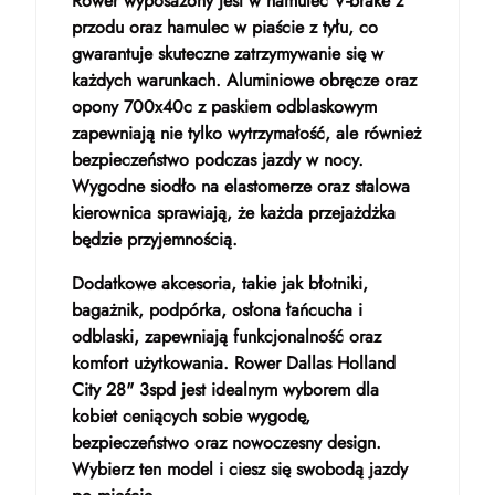
Rower wyposażony jest w hamulec V-brake z
przodu oraz hamulec w piaście z tyłu, co
gwarantuje skuteczne zatrzymywanie się w
każdych warunkach. Aluminiowe obręcze oraz
opony 700x40c z paskiem odblaskowym
zapewniają nie tylko wytrzymałość, ale również
bezpieczeństwo podczas jazdy w nocy.
Wygodne siodło na elastomerze oraz stalowa
kierownica sprawiają, że każda przejażdżka
będzie przyjemnością.
Dodatkowe akcesoria, takie jak błotniki,
bagażnik, podpórka, osłona łańcucha i
odblaski, zapewniają funkcjonalność oraz
komfort użytkowania. Rower Dallas Holland
City 28" 3spd jest idealnym wyborem dla
kobiet ceniących sobie wygodę,
bezpieczeństwo oraz nowoczesny design.
Wybierz ten model i ciesz się swobodą jazdy