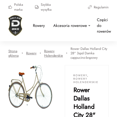
Polska
Szybka
Regulamin
marka
wysyłka
Części
Rowery
Akcesoria rowerowe
do
rowerów
Rower Dallas Holland City
Strona
Rowery
Rowery
28" 3spd Damka
główna
Holenderskie
cappucino-brązowy
ROWERY
,
ROWERY
HOLENDERSKIE
Rower
Dallas
Holland
City 28"