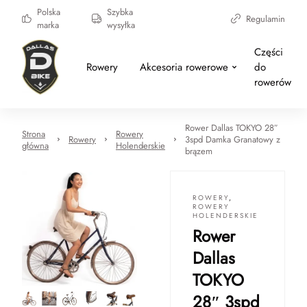
Polska
Szybka
Regulamin
marka
wysyłka
Części
Rowery
Akcesoria rowerowe
do
rowerów
Rower Dallas TOKYO 28″
Strona
Rowery
Rowery
3spd Damka Granatowy z
główna
Holenderskie
brązem
ROWERY
,
ROWERY
HOLENDERSKIE
Rower
Dallas
TOKYO
28″ 3spd