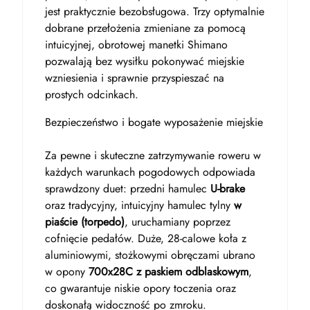
jest praktycznie bezobsługowa. Trzy optymalnie
dobrane przełożenia zmieniane za pomocą
intuicyjnej, obrotowej manetki Shimano
pozwalają bez wysiłku pokonywać miejskie
wzniesienia i sprawnie przyspieszać na
prostych odcinkach.
Bezpieczeństwo i bogate wyposażenie miejskie
Za pewne i skuteczne zatrzymywanie roweru w
każdych warunkach pogodowych odpowiada
sprawdzony duet: przedni hamulec
U-brake
oraz tradycyjny, intuicyjny hamulec tylny
w
piaście (torpedo)
, uruchamiany poprzez
cofnięcie pedałów. Duże, 28-calowe koła z
aluminiowymi, stożkowymi obręczami ubrano
w opony
700x28C z paskiem odblaskowym
,
co gwarantuje niskie opory toczenia oraz
doskonałą widoczność po zmroku.