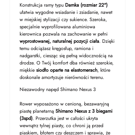
Konstrukcja ramy typu
Damka (rozmiar 22")
ułatwia wygodne wsiadanie i zsiadanie, nawet
w miejskiej stylizacji czy sukience. Szeroka,
specjalnie wyprofilowana aluminiowa
kierownica pozwala na zachowanie w pełni
wyprostowanej, naturalnej pozycji ciała
. Dzięki
temu odciążasz kręgosłup, ramiona i
nadgarstki, ciesząc się pełną widocznością na
drodze. O Twój komfort dba również szerokie,
miękkie
siodło oparte na elastomerach
, które
doskonale amortyzuje nierówności terenu.
Niezawodny napęd Shimano Nexus 3
Rower wyposażono w cenioną, bezawaryjną
piastę planetarną
Shimano Nexus z 3 biegami
(3spd)
. Przerzutka jest w całości ukryta
wewnątrz tylnej piasty, co chroni ją przed
piaskiem, błotem czy deszczem i sprawia, że