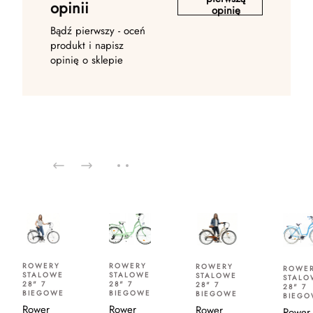
opinii
opinię
Bądź pierwszy - oceń
produkt i napisz
opinię o sklepie
ROWERY
ROWERY
ROWERY
ROWE
STALOWE
STALOWE
STALOWE
STALO
28" 7
28" 7
28" 7
28" 7
BIEGOWE
BIEGOWE
BIEGOWE
BIEGO
Rower
Rower
Rower
Rower