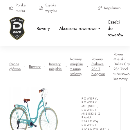
Polska
Szybka
Regulamin
marka
wysyłka
Części
Rowery
Akcesoria rowerowe
do
rowerów
Rower
Rowery
Rowery
Miejski
Strona
Rowery
miejskie
Stalowe
Dallas City
Rowery
główna
miejskie
z ramą
28" 7
28" 7spd
stalową
biegowe
turkusowo
kremowy
ROWERY
,
ROWERY
MIEJSKIE
,
ROWERY
MIEJSKIE Z
RAMĄ
STALOWĄ
,
ROWERY
STALOWE 28" 7