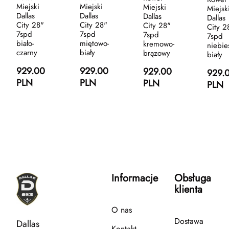
Miejski
Miejski
Miejski
Miejsk
Dallas
Dallas
Dallas
Dallas
City 28"
City 28"
City 28"
City 2
7spd
7spd
7spd
7spd
biało-
miętowo-
kremowo-
niebie
czarny
biały
brązowy
biały
929.00
929.00
929.00
929.
PLN
PLN
PLN
PLN
Informacje
Obsługa
klienta
O nas
Dostawa
Dallas
Kontakt