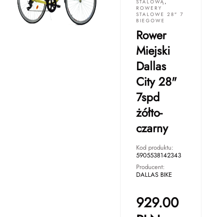
STALOWĄ
,
ROWERY
STALOWE 28" 7
BIEGOWE
Rower
Miejski
Dallas
City 28"
7spd
żółto-
czarny
Kod produktu:
5905538142343
Producent:
DALLAS BIKE
929.00