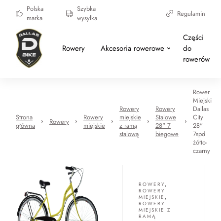
Polska
Szybka
Regulamin
marka
wysyłka
Części
Rowery
Akcesoria rowerowe
do
rowerów
Rower
Miejski
Rowery
Rowery
Dallas
Strona
Rowery
miejskie
Stalowe
City
Rowery
główna
miejskie
z ramą
28" 7
28"
stalową
biegowe
7spd
żółto-
czarny
ROWERY
,
ROWERY
MIEJSKIE
,
ROWERY
MIEJSKIE Z
RAMĄ