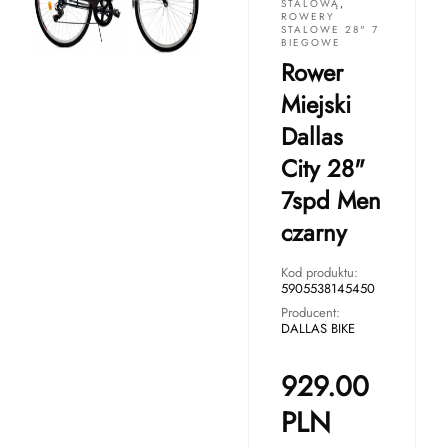
STALOWĄ
,
ROWERY
STALOWE 28" 7
BIEGOWE
Rower
Miejski
Dallas
City 28"
7spd Men
czarny
Kod produktu:
5905538145450
Producent:
DALLAS BIKE
929.00
PLN