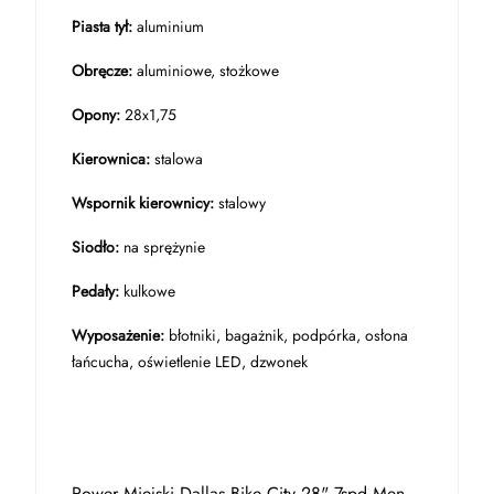
Piasta tył:
aluminium
Obręcze:
aluminiowe, stożkowe
Opony:
28x1,75
Kierownica:
stalowa
Wspornik kierownicy:
stalowy
Siodło:
na sprężynie
Pedały:
kulkowe
Wyposażenie:
błotniki, bagażnik, podpórka, osłona
łańcucha, oświetlenie LED, dzwonek
Rower Miejski Dallas Bike City 28" 7spd Men