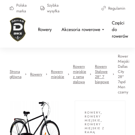
Polska
Szybka
Regulamin
marka
wysyłka
Części
Rowery
Akcesoria rowerowe
do
rowerów
Rower
Miejski
Rowery
Rowery
Dallas
Strona
Rowery
miejskie
Stalowe
City
Rowery
główna
miejskie
z ramą
28" 7
28"
stalową
biegowe
7spd
Men
czarny
ROWERY
,
ROWERY
MIEJSKIE
,
ROWERY
MIEJSKIE Z
RAMĄ