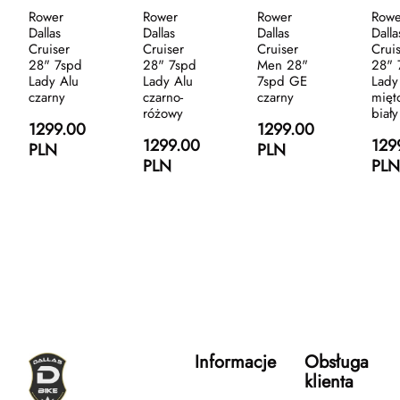
Rower
Rower
Rower
Rowe
Dallas
Dallas
Dallas
Dalla
Cruiser
Cruiser
Cruiser
Crui
28" 7spd
28" 7spd
Men 28"
28" 
Lady Alu
Lady Alu
7spd GE
Lady
czarny
czarno-
czarny
mięt
różowy
biały
1299.00
1299.00
1299.00
129
PLN
PLN
PLN
PLN
Informacje
Obsługa
klienta