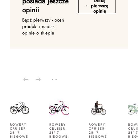
posiada jeszcze
Dodaj
pierwszą
opinii
opinię
Bądź pierwszy - oceń
produkt i napisz
opinię o sklepie
ROWERY
ROWERY
ROWERY
ROW
CRUISER
CRUISER
CRUISER
CRUI
28' 7
28' 7
28' 7
28' 7
BIEGOWE
BIEGOWE
BIEGOWE
BIE