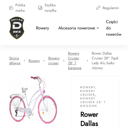
Polska
Szybka
Regulamin
marka
wysyłka
Części
Rowery
Akcesoria rowerowe
do
rowerów
Rowery
Rower Dallas
Strona
Rowery
Cruiser
Cruiser 28" 7spd
Rowery
główna
cruiser
28' 7
Lady Alu biało-
biegowe
różowy
ROWERY
,
ROWERY
CRUISER
,
ROWERY
CRUISER 28' 7
BIEGOWE
Rower
Dallas