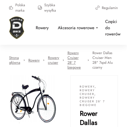
Polska
Szybka
Regulamin
marka
wysyłka
Części
Rowery
Akcesoria rowerowe
do
rowerów
Rowery
Rower Dallas
Strona
Rowery
Cruiser
Cruiser Men
Rowery
główna
cruiser
28' 7
28" 7spd Alu
biegowe
czarny
ROWERY
,
ROWERY
CRUISER
,
ROWERY
CRUISER 28' 7
BIEGOWE
Rower
Dallas