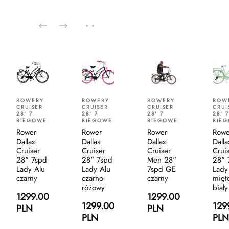
ROWERY
ROWERY
ROWERY
ROW
CRUISER
CRUISER
CRUISER
CRUI
28' 7
28' 7
28' 7
28' 7
BIEGOWE
BIEGOWE
BIEGOWE
BIE
Rower
Rower
Rower
Rowe
Dallas
Dallas
Dallas
Dalla
Cruiser
Cruiser
Cruiser
Crui
28" 7spd
28" 7spd
Men 28"
28" 
Lady Alu
Lady Alu
7spd GE
Lady
czarny
czarno-
czarny
mięt
różowy
biały
1299.00
1299.00
1299.00
129
PLN
PLN
PLN
PLN