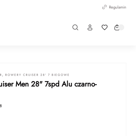
Regulamin
R
,
ROWERY CRUISER 28' 7 BIEGOWE
uiser Men 28" 7spd Alu czarno-
8