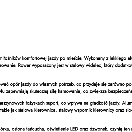
 miłośników komfortowej jazdy po mieście. Wykonany z lekkiego 
rowanie. Rower wyposażony jest w stalowy widelec, który dodatko
ać opór jazdy do własnych potrzeb, co przydaje się zarówno podc
yłu zapewniają skuteczną siłę hamowania, co zwiększa bezpieczeń
aszynowych łożyskach suport, co wpływa na gładkość jazdy. Alum
akie jak stalowa kierownica, stalowy wspornik kierownicy oraz si
órka, osłona łańcucha, oświetlenie LED oraz dzwonek, czynią ten 