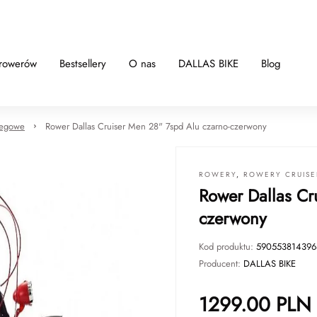
 rowerów
Bestsellery
O nas
DALLAS BIKE
Blog
iegowe
Rower Dallas Cruiser Men 28" 7spd Alu czarno-czerwony
ROWERY
,
ROWERY CRUISE
Rower Dallas Cr
czerwony
Kod produktu:
590553814396
Producent:
DALLAS BIKE
1299.00
PLN