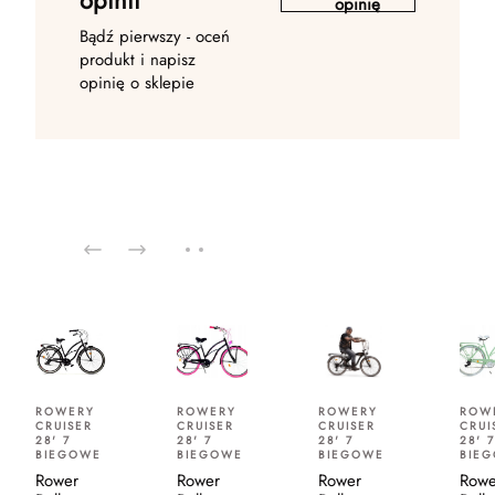
opinii
opinię
Bądź pierwszy - oceń
produkt i napisz
opinię o sklepie
ROWERY
ROWERY
ROWERY
ROW
CRUISER
CRUISER
CRUISER
CRUI
28' 7
28' 7
28' 7
28' 7
BIEGOWE
BIEGOWE
BIEGOWE
BIE
Rower
Rower
Rower
Rowe