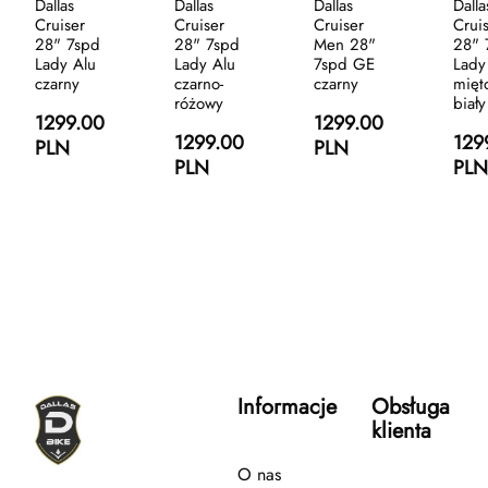
Dallas
Dallas
Dallas
Dalla
Cruiser
Cruiser
Cruiser
Crui
28" 7spd
28" 7spd
Men 28"
28" 
Lady Alu
Lady Alu
7spd GE
Lady
czarny
czarno-
czarny
mięt
różowy
biały
1299.00
1299.00
1299.00
129
PLN
PLN
PLN
PLN
Informacje
Obsługa
klienta
O nas