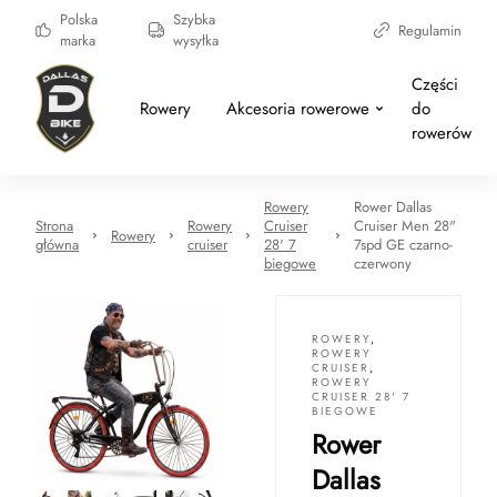
Polska
Szybka
Regulamin
marka
wysyłka
Części
Rowery
Akcesoria rowerowe
do
rowerów
Rowery
Rower Dallas
Strona
Rowery
Cruiser
Cruiser Men 28"
Rowery
główna
cruiser
28' 7
7spd GE czarno-
biegowe
czerwony
ROWERY
,
ROWERY
CRUISER
,
ROWERY
CRUISER 28' 7
BIEGOWE
Rower
Dallas